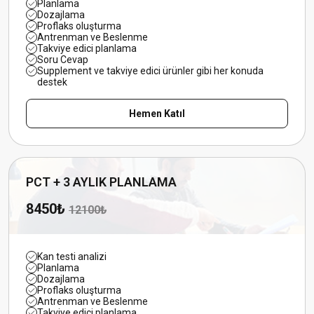
Planlama
Dozajlama
Proflaks oluşturma
Antrenman ve Beslenme
Takviye edici planlama
Soru Cevap
Supplement ve takviye edici ürünler gibi her konuda
destek
Hemen Katıl
PCT + 3 AYLIK PLANLAMA
8450₺
12100₺
Kan testi analizi
Planlama
Dozajlama
Proflaks oluşturma
Antrenman ve Beslenme
Takviye edici planlama